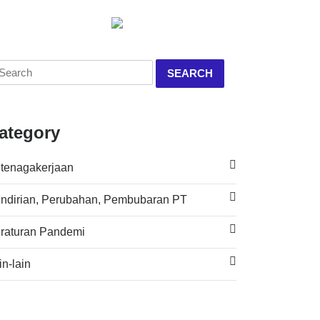
ment
Contact
日本語
Member Login
SEARCH
ategory
tenagakerjaan
ndirian, Perubahan, Pembubaran PT
raturan Pandemi
in-lain