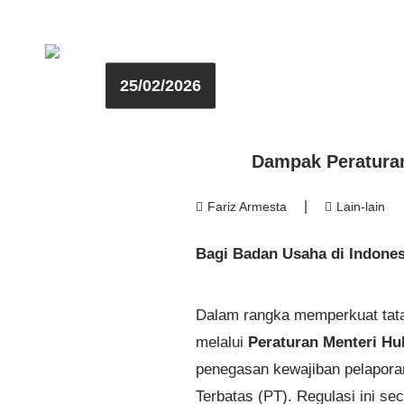
Home
Fuji
25/02/2026
Staff
Indonesia
Dampak Peraturan
|
Fariz Armesta
Lain-lain
Bagi Badan Usaha di Indones
Dalam rangka memperkuat tata
melalui
Peraturan Menteri H
penegasan kewajiban pelaporan
Terbatas (PT). Regulasi ini s