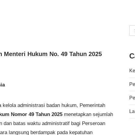
About Us
Our Services
Articles
Announce
 Menteri Hukum No. 49 Tahun 2025
C
Ke
Pe
ia
Pe
 kelola administrasi badan hukum, Pemerintah
La
ukum Nomor 49 Tahun 2025
menetapkan sejumlah
 dan batas waktu administratif bagi Perseroan
ecara langsung berdampak pada kepatuhan